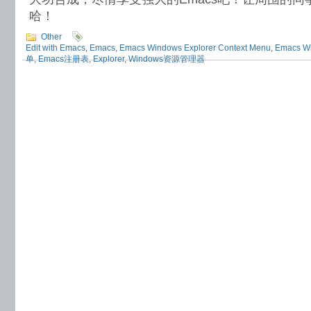
哈！
Other
Edit with Emacs
,
Emacs
,
Emacs Windows Explorer Context Menu
,
Emacs 
单
,
Emacs注册表
,
Explorer
,
Windows资源管理器