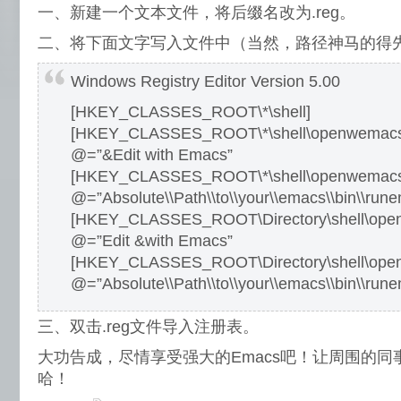
一、新建一个文本文件，将后缀名改为.reg。
二、将下面文字写入文件中（当然，路径神马的得
Windows Registry Editor Version 5.00
[HKEY_CLASSES_ROOT\*\shell]
[HKEY_CLASSES_ROOT\*\shell\openwemac
@=”&Edit with Emacs”
[HKEY_CLASSES_ROOT\*\shell\openwemac
@=”Absolute\\Path\\to\\your\\emacs\\bin\\run
[HKEY_CLASSES_ROOT\Directory\shell\ope
@=”Edit &with Emacs”
[HKEY_CLASSES_ROOT\Directory\shell\op
@=”Absolute\\Path\\to\\your\\emacs\\bin\\run
三、双击.reg文件导入注册表。
大功告成，尽情享受强大的Emacs吧！让周围的
哈！