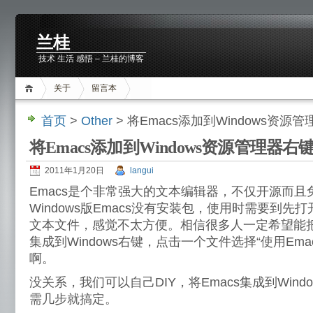
兰桂
技术 生活 感悟 – 兰桂的博客
关于
留言本
首页
>
Other
> 将Emacs添加到Windows资源
将Emacs添加到Windows资源管理器右
2011年1月20日
langui
Emacs是个非常强大的文本编辑器，不仅开源而
Windows版Emacs没有安装包，使用时需要到先打
文本文件，感觉不太方便。相信很多人一定希望能把Ema
集成到Windows右键，点击一个文件选择“使用Em
啊。
没关系，我们可以自己DIY，将Emacs集成到Windo
需几步就搞定。