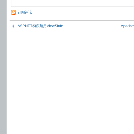
订阅评论
ASP.NET彻底禁用ViewState
Apac