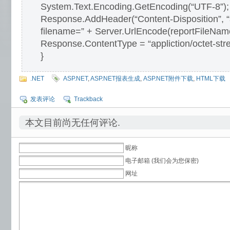
System.Text.Encoding.GetEncoding(“UTF-
Response.AddHeader(“Content-Disposition”, “
filename=” + Server.UrlEncode(reportFileName
Response.ContentType = “appliction/octet-str
}
.NET
ASP.NET
,
ASP.NET报表生成
,
ASP.NET附件下载
,
HTML下载
发表评论
Trackback
本文目前尚无任何评论.
昵称
电子邮箱 (我们会为您保密)
网址