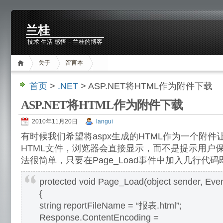
兰桂
技术 生活 感悟 – 兰桂的博客
关于
留言本
首页
>
.NET
> ASP.NET将HTML作为附件下载
ASP.NET将HTML作为附件下载
2010年11月20日
langui
有时候我们希望将aspx生成的HTML作为一个附
HTML文件，浏览器会直接显示，而不是提示用户
法很简单，只要在Page_Load事件中加入几行代码
protected void Page_Load(object sender, Eve
{
string reportFileName = “报表.html”;
Response.ContentEncoding =